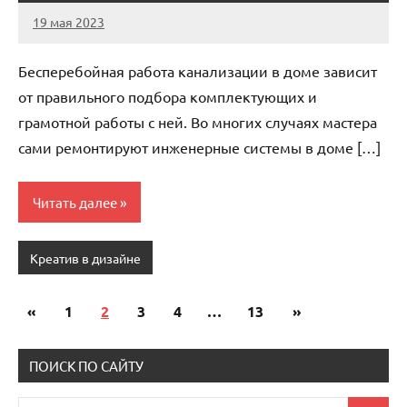
19 мая 2023
ntru_ru
Нет
комментариев
Бесперебойная работа канализации в доме зависит
от правильного подбора комплектующих и
грамотной работы с ней. Во многих случаях мастера
сами ремонтируют инженерные системы в доме […]
Читать далее
Креатив в дизайне
«
Предыдущие
1
2
3
4
…
13
Следующие
»
Пагинация
записи
записи
записей
ПОИСК ПО САЙТУ