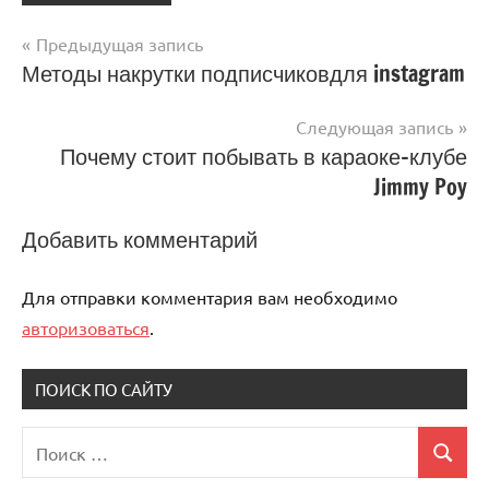
Предыдущая запись
Навигация
Методы накрутки подписчиковдля instagram
по
Следующая запись
записям
Почему стоит побывать в караоке-клубе
Jimmy Poy
Добавить комментарий
Для отправки комментария вам необходимо
авторизоваться
.
ПОИСК ПО САЙТУ
Поиск
Поиск
для: