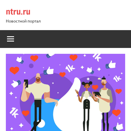
Перейти
ntru.ru
к
содержимому
Новостной портал